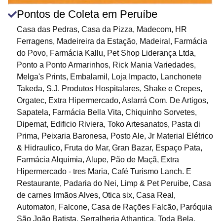
Pontos de Coleta em Peruíbe
Casa das Pedras, Casa da Pizza, Madecom, HR
Ferragens, Madeireira da Estação, Madeiral, Farmácia
do Povo, Farmácia Kallu, Pet Shop Liderança Ltda,
Ponto a Ponto Armarinhos, Rick Mania Variedades,
Melga's Prints, Embalamil, Loja Impacto, Lanchonete
Takeda, S.J. Produtos Hospitalares, Shake e Crepes,
Orgatec, Extra Hipermercado, Aslarrá Com. De Artigos,
Sapatela, Farmácia Bella Vita, Chiquinho Sorvetes,
Dipemat, Edificio Riviera, Toko Artesanatos, Pasta di
Prima, Peixaria Baronesa, Posto Ale, Jr Material Elétrico
& Hidraulico, Fruta do Mar, Gran Bazar, Espaço Pata,
Farmácia Alquimia, Alupe, Pão de Maçã, Extra
Hipermercado - tres Maria, Café Turismo Lanch. E
Restaurante, Padaria do Nei, Limp & Pet Peruibe, Casa
de carnes Irmãos Alves, Otica six, Casa Real,
Automaton, Falcone, Casa de Rações Falcão, Paróquia
São João Batista, Serralheria Athantica, Toda Bela,