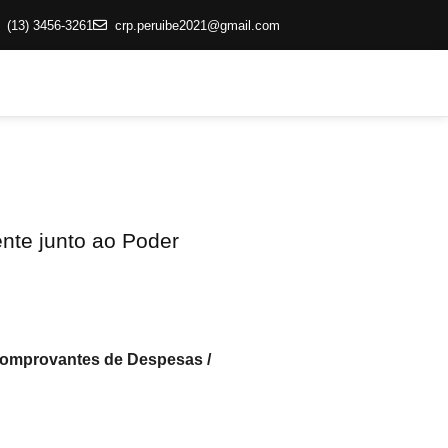
(13) 3456-3261
crp.peruibe2021@gmail.com
nte junto ao Poder
Comprovantes de Despesas /